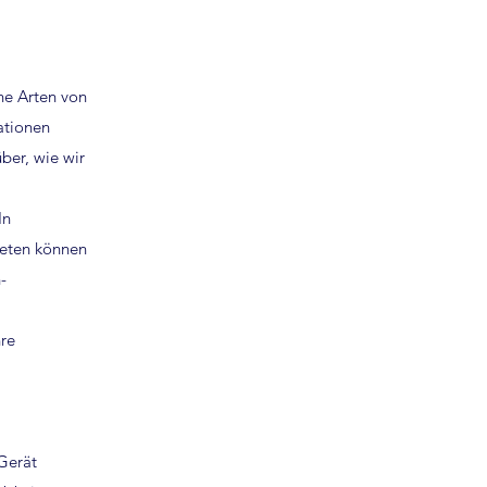
che Arten von
ationen
ber, wie wir
In
reten können
-
hre
Gerät