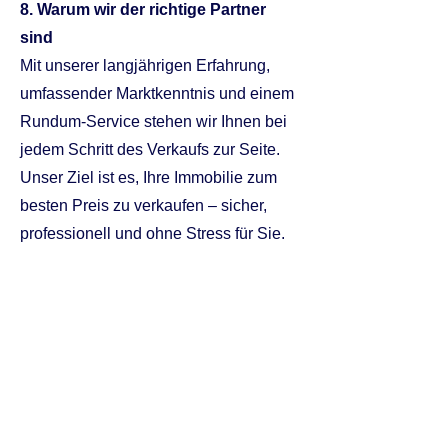
8. Warum wir der richtige Partner
sind
Mit unserer langjährigen Erfahrung,
umfassender Marktkenntnis und einem
Rundum-Service stehen wir Ihnen bei
jedem Schritt des Verkaufs zur Seite.
Unser Ziel ist es, Ihre Immobilie zum
besten Preis zu verkaufen – sicher,
professionell und ohne Stress für Sie.
Abschließend:
Ein Immobilienverkauf ist ein
komplexer Prozess, bei dem Fehler
teuer werden können. Egal, ob Sie
den Verkauf privat oder mit uns als
Partner durchführen möchten – wir